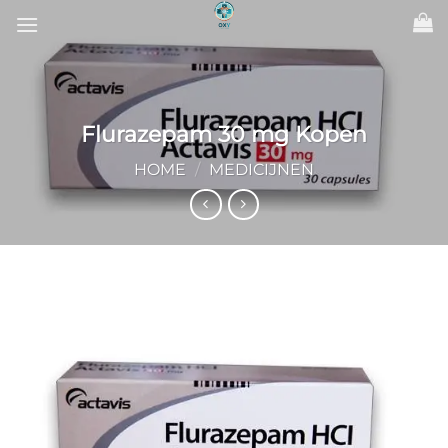
Ga
naar
inhoud
Flurazepam 30 mg Kopen
HOME
/
MEDICIJNEN