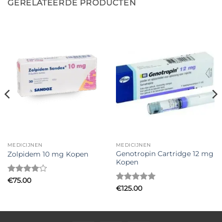
GERELATEERDE PRODUCTEN
MEDICIJNEN
MEDICIJNEN
Genotropin Cartridge 12 mg
Zolpidem 10 mg Kopen
Kopen
Gewaardeerd
€
75.00
4
uit 5
Gewaardeerd
€
125.00
5
uit 5