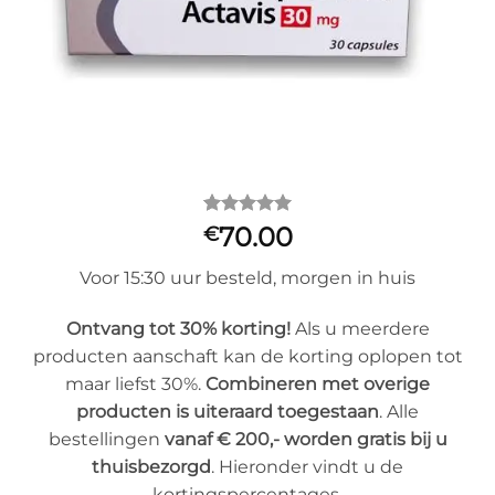
Gewaardeerd
1
70.00
€
5
op 5
gebaseerd
Voor 15:30 uur besteld, morgen in huis
op
klantbeoordeling
Ontvang tot 30% korting!
Als u meerdere
producten aanschaft kan de korting oplopen tot
maar liefst 30%.
Combineren met overige
producten is uiteraard toegestaan
. Alle
bestellingen
vanaf € 200,- worden gratis bij u
thuisbezorgd
. Hieronder vindt u de
kortingspercentages.