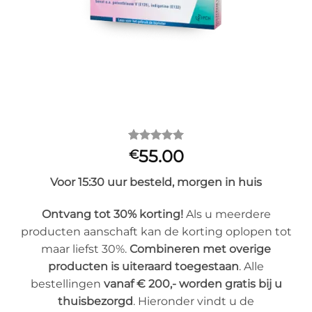
Gewaardeerd
1
55.00
€
5
op 5
gebaseerd
Voor 15:30 uur besteld, morgen in huis
op
klantbeoordeling
Ontvang tot 30% korting!
Als u meerdere
producten aanschaft kan de korting oplopen tot
maar liefst 30%.
Combineren met overige
producten is uiteraard toegestaan
. Alle
bestellingen
vanaf € 200,- worden gratis bij u
thuisbezorgd
. Hieronder vindt u de