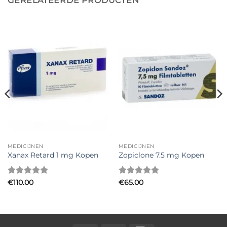
GERELATEERDE PRODUCTEN
MEDICIJNEN
MEDICIJNEN
Xanax Retard 1 mg Kopen
Zopiclone 7.5 mg Kopen
Gewaardeerd
Gewaardeerd
€
110.00
€
65.00
5
uit 5
5
uit 5