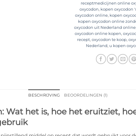
receptmedicijnen online o
oxycodon
,
kopen oxycodon '
oxycodon online
,
kopen oxycod
kopen oxycodon online zonde
oxycodon uit Nederland online
oxycodon online kopen
,
oxycod
recept
,
oxycodon te koop
,
oxy
Nederland
,
u kopen oxyc
BESCHRIJVING
BEOORDELINGEN (1)
Wat het is, hoe het eruitziet, ho
 gebruik
pijnstillend middel op recept dat wordt gebruikt voor d