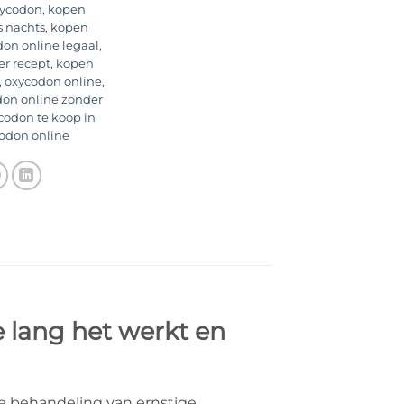
xycodon
,
kopen
s nachts
,
kopen
on online legaal
,
r recept
,
kopen
,
oxycodon online
,
on online zonder
codon te koop in
odon online
e lang het werkt en
e behandeling van ernstige,