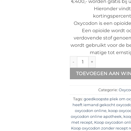
€400,- worden gratis bij 
Hieronder vindt
kortingspercent
Oxycodon is een opioïde
Een opioïde wordt o
verdovende stof genoe
wordt gebruikt voor de b
matige tot ernstig
Oxycodon 60mg Kopen aanta
TOEVOEGEN AAN WI
Categorie:
Oxyco
Tags:
goedkoopste plek om ox
heeft iemand gekocht oxycod
oxycodon online
,
koop oxyco
oxycodon online apotheek
,
koo
met recept
,
Koop oxycodon onl
Koop oxycodon zonder recept r