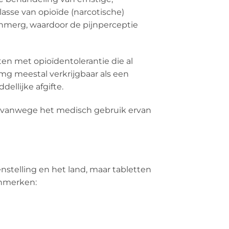
asse van opioïde (narcotische)
enmerg, waardoor de pijnperceptie
en met opioïdentolerantie die al
mg meestal verkrijgbaar als een
ellijke afgifte.
II vanwege het medisch gebruik ervan
nstelling en het land, maar tabletten
enmerken: