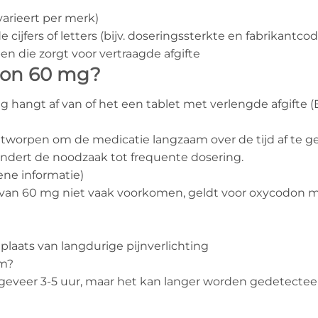
(varieert per merk)
cijfers of letters (bijv. doseringssterkte en fabrikantcod
n die zorgt voor vertraagde afgifte
don 60 mg?
angt af van of het een tablet met verlengde afgifte (ER
tworpen om de medicatie langzaam over de tijd af te gev
indert de noodzaak tot frequente dosering.
ene informatie)
 van 60 mg niet vaak voorkomen, geldt voor oxycodon me
plaats van langdurige pijnverlichting
am?
geveer 3-5 uur, maar het kan langer worden gedetecteerd