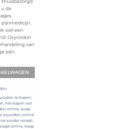
u thuisbezorgd.
 u de
ages.
 pijnmedicijn.
ok wel een
md. Oxycodon
ehandeling van
e pijn.
l
NKELWAGEN
don
ycodon te kopen
,
on
,
het kopen van
don online
,
koop
p oxycodon online
ine zonder recept
,
ecept online
,
koop