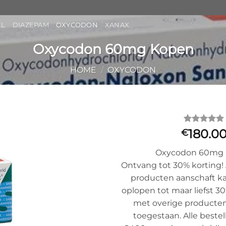
EL
DIAZEPAM
OXYCODON
XANAX
Oxycodon 60mg Kopen
HOME
/
OXYCODON
Gewaardeer
1
180.0
€
5
op 5
gebaseerd
Oxycodon 60mg
op
klantbeoorde
Ontvang tot 30% korting!
producten aanschaft ka
oplopen tot maar liefst 
met overige producten 
toegestaan. Alle bestel