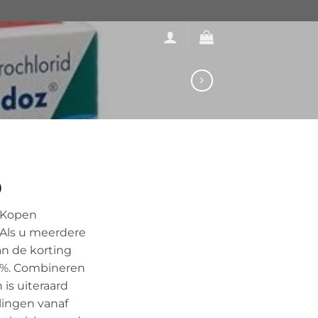
d
0
 Kopen
ling
 Als u meerdere
n de korting
30%. Combineren
is uiteraard
lingen vanaf