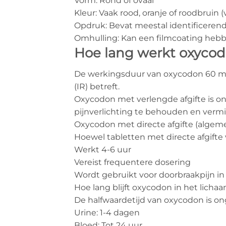
Vorm: Rond of ovaal
Kleur: Vaak rood, oranje of roodbruin 
Opdruk: Bevat meestal identificerende 
Omhulling: Kan een filmcoating hebbe
Hoe lang werkt oxyco
De werkingsduur van oxycodon 60 mg h
(IR) betreft.
Oxycodon met verlengde afgifte is on
pijnverlichting te behouden en verm
Oxycodon met directe afgifte (algem
Hoewel tabletten met directe afgifte
Werkt 4-6 uur
Vereist frequentere dosering
Wordt gebruikt voor doorbraakpijn in 
Hoe lang blijft oxycodon in het licha
De halfwaardetijd van oxycodon is on
Urine: 1-4 dagen
Bloed: Tot 24 uur