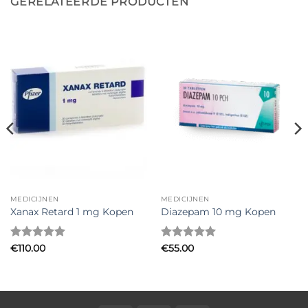
GERELATEERDE PRODUCTEN
MEDICIJNEN
MEDICIJNEN
Xanax Retard 1 mg Kopen
Diazepam 10 mg Kopen
Gewaardeerd
Gewaardeerd
€
110.00
€
55.00
5
uit 5
5
uit 5