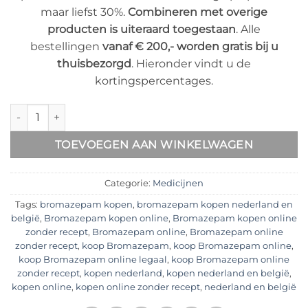
maar liefst 30%.
Combineren met overige
producten is uiteraard toegestaan
. Alle
bestellingen
vanaf € 200,- worden gratis bij u
thuisbezorgd
. Hieronder vindt u de
kortingspercentages.
Bromazepam 6 mg Kopen aantal
TOEVOEGEN AAN WINKELWAGEN
Categorie:
Medicijnen
Tags:
bromazepam kopen
,
bromazepam kopen nederland en
belgië
,
Bromazepam kopen online
,
Bromazepam kopen online
zonder recept
,
Bromazepam online
,
Bromazepam online
zonder recept
,
koop Bromazepam
,
koop Bromazepam online
,
koop Bromazepam online legaal
,
koop Bromazepam online
zonder recept
,
kopen nederland
,
kopen nederland en belgië
,
kopen online
,
kopen online zonder recept
,
nederland en belgië