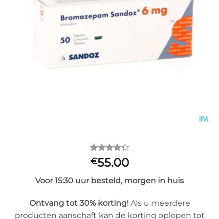
Gewaardeerd
3
55.00
€
4.33
op 5
gebaseerd
Voor 15:30 uur besteld, morgen in huis
op
klantbeoordelingen
Ontvang tot 30% korting!
Als u meerdere
producten aanschaft kan de korting oplopen tot