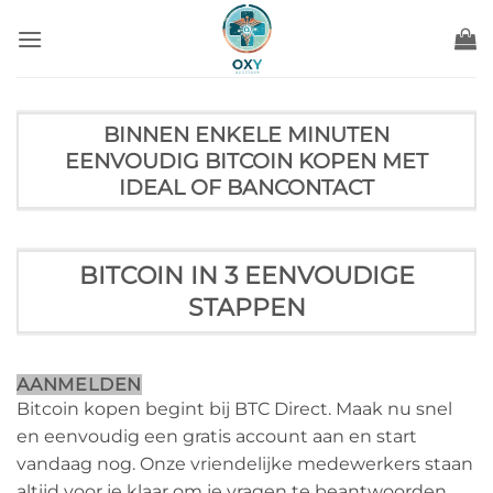
Ga
naar
inhoud
BINNEN ENKELE MINUTEN
EENVOUDIG BITCOIN KOPEN MET
IDEAL OF BANCONTACT
BITCOIN IN 3 EENVOUDIGE
STAPPEN
AANMELDEN
Bitcoin kopen begint bij BTC Direct. Maak nu snel
en eenvoudig een gratis account aan en start
vandaag nog. Onze vriendelijke medewerkers staan
altijd voor je klaar om je vragen te beantwoorden.