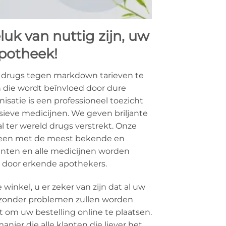
uk van nuttig zijn, uw
potheek!
k drugs tegen markdown tarieven te
 die wordt beïnvloed door dure
isatie is een professioneel toezicht
sieve medicijnen. We geven briljante
al ter wereld drugs verstrekt. Onze
leen met de meest bekende en
kanten en alle medicijnen worden
 door erkende apothekers.
winkel, u er zeker van zijn dat al uw
 zonder problemen zullen worden
t om uw bestelling online te plaatsen.
anier die alle klanten die liever het