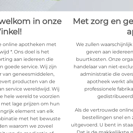
 welkom in onze
Met zorg en gel
nkel!
a
te online apotheken met
We zullen waarschijnlij
ijd *. Ons doel is het
geven aan iedereen
rting aan iedereen die
buurtkosten. Onze organ
n goede service. Wij zijn
handelaar van niet-exclu
ur van geneesmiddelen,
administratie die over
levert producten van de
apotheek werkt al
n service wereldwijd. Wij
professionele fabri
e hele wereld te voorzien
gedistribueerd
met lage prijzen om hun
Als de vertrouwde online 
angrijk element van elk
bestellingen snel en
ombinatie met het bewuste
uitgevoerd. U bent in staa
eden waarom we zoveel
Dat is de makkelijkste m